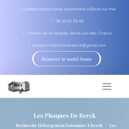
Location mobil home saisonnière à Berck sur mer
06 10 62 39 48
Chemin de la rampée, Berck-sur-Mer, France
location.mobil.home.berck@gmail.com
Réserver le mobil home
Les Phoques De Berck
|
Recherche Hébergement Saisonnier À Berck
Les 